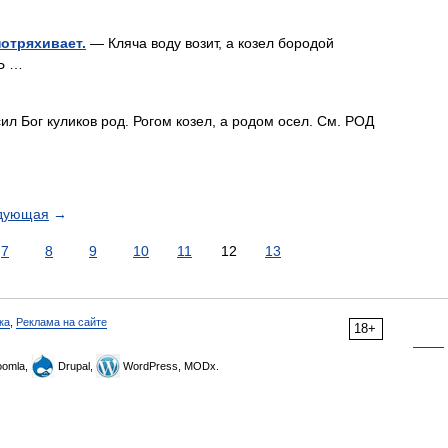
потряхивает.
— Кляча воду возит, а козел бородой
Ь …
л Бог куликов род. Рогом козел, а родом осел. См. РОД
дующая
→
7
8
9
10
11
12
13
ка
,
Реклама на сайте
18+
omla,
Drupal,
WordPress, MODx.