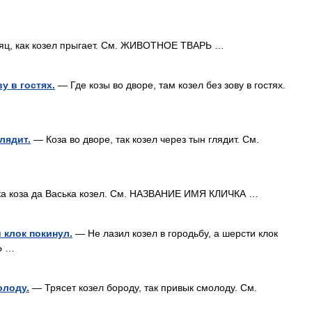
яц, как козел прыгает. См. ЖИВОТНОЕ ТВАРЬ …
у в гостях.
— Где козы во дворе, там козел без зову в гостях.
глядит.
— Коза во дворе, так козел через тын глядит. См.
 коза да Васька козел. См. НАЗВАНИЕ ИМЯ КЛИЧКА …
 клок покинул.
— Не лазил козел в городьбу, а шерсти клок
Ь …
олоду.
— Трясет козел бороду, так привык смолоду. См.