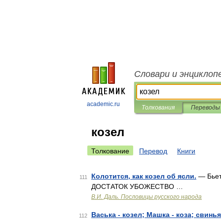
Словари и энциклоп
academic.ru
Толкования
Переводы
козел
Толкование
Перевод
Книги
Колотится, как козел об ясли.
— Бьетс
111
ДОСТАТОК УБОЖЕСТВО …
В.И. Даль. Пословицы русского народа
Васька - козел; Машка - коза; свинья
112