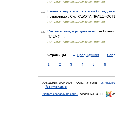
В.И. Даль. Пословицы русского народа
Кляча воду возит, а козел бородой 
119
потряхивает. См. РАБОТА ПРАЗДНОСТ
В.И. Даль. Пословицы русского народа
Рогом козел, а родом осел.
— Возвыси
120
ПЛЕМЯ …
В.И. Даль. Пословицы русского народа
Страницы
←
Предыдущая
Сле
1
2
3
4
5
6
© Академик, 2000-2026
Обратная связь:
Техподдерж
👣 Путешествия
Экспорт словарей на сайты
, сделанные на PHP,
Jo