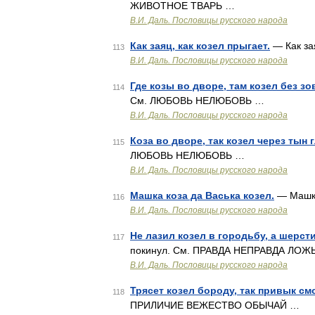
ЖИВОТНОЕ ТВАРЬ …
В.И. Даль. Пословицы русского народа
Как заяц, как козел прыгает.
— Как за
113
В.И. Даль. Пословицы русского народа
Где козы во дворе, там козел без зов
114
См. ЛЮБОВЬ НЕЛЮБОВЬ …
В.И. Даль. Пословицы русского народа
Коза во дворе, так козел через тын 
115
ЛЮБОВЬ НЕЛЮБОВЬ …
В.И. Даль. Пословицы русского народа
Машка коза да Васька козел.
— Машка
116
В.И. Даль. Пословицы русского народа
Не лазил козел в городьбу, а шерсти
117
покинул. См. ПРАВДА НЕПРАВДА ЛОЖ
В.И. Даль. Пословицы русского народа
Трясет козел бороду, так привык см
118
ПРИЛИЧИЕ ВЕЖЕСТВО ОБЫЧАЙ …