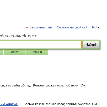
Запомнить сайт
Словарь на свой сайт
RU
едии на Академике
Найти!
Книги
Игры ⚽
я, как рыба об лед. Колотится, как козел об ясли. См.
 - Аксютка.
— Васька козел; Машка коза; свинья Аксютка. См.